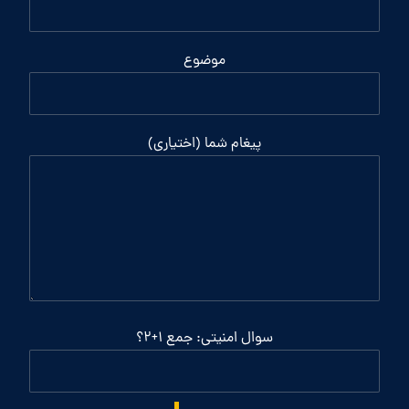
موضوع
پیغام شما (اختیاری)
سوال امنیتی: جمع 1+2؟