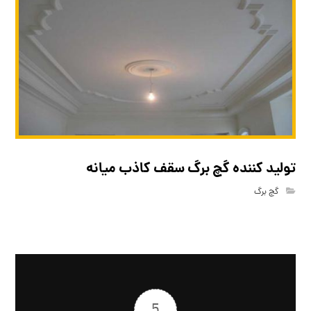
تولید کننده گچ برگ سقف کاذب میانه
گچ برگ
5