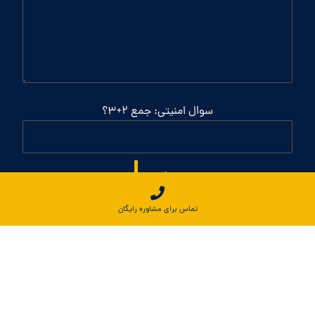
سوال امنیتی: جمع 2+3؟
ثبت
تماس برای مشاوره رایگان
©تمامی حقوق متعلق به آرت کناف محفوظ است.